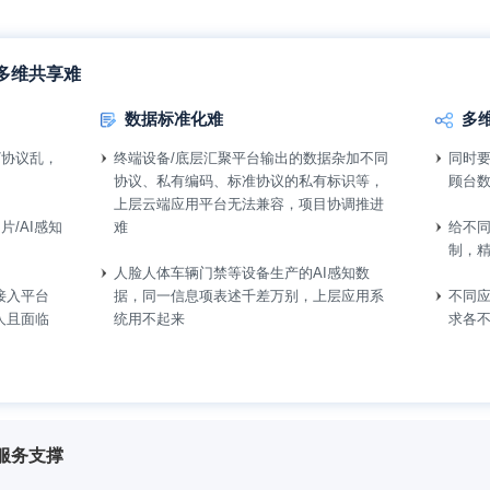
多维共享难
数据标准化难
多
/协议乱，
终端设备/底层汇聚平台输出的数据杂加不同
同时要
协议、私有编码、标准协议的私有标识等，
顾台
上层云端应用平台无法兼容，项目协调推进
难
片/AI感知
给不
制，
人脸人体车辆门禁等设备生产的AI感知数
据，同一信息项表述千差万别，上层应用系
接入平台
不同
统用不起来
人且面临
求各
服务支撑